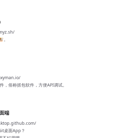
h
myz.sh/
🐮。
oxyman.io/
件，俗称抓包软件，方便API调试。
桌面端
sktop.github.com/
Git桌面App？
好用不好用吧。