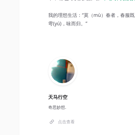
我的理想生活：“莫（mù）春者，春服
雩(yú)，咏而归。”
天马行空
奇思妙想.
点击查看